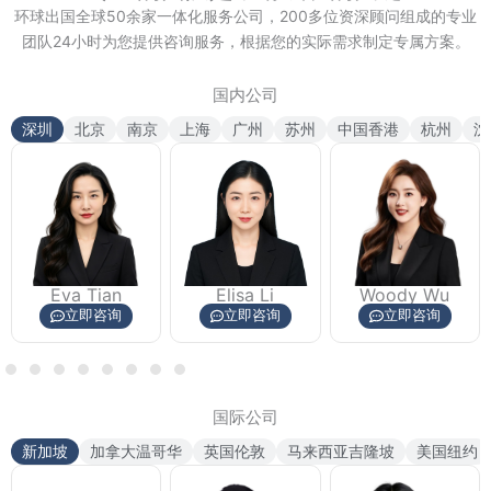
环球出国全球50余家一体化服务公司，200多位资深顾问组成的专业
团队24小时为您提供咨询服务，根据您的实际需求制定专属方案。
国内公司
深圳
北京
南京
上海
广州
苏州
中国香港
杭州
沈
Elisa Li
Woody Wu
Elva Yin
立即咨询
立即咨询
立即咨询
国际公司
新加坡
加拿大温哥华
英国伦敦
马来西亚吉隆坡
美国纽约