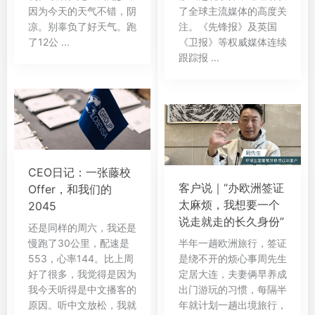
因为今天的天气不错，阴
了全球主流媒体的高度关
凉。别辜负了好天气。跑
注。《先锋报》及英国
了12公 ...
《卫报》等权威媒体连续
跟踪报 ...
CEO日记：一张藤校
客户说｜“办欧洲签证
Offer，和我们的
太麻烦，我想要一个
2045
说走就走的长久身份”
还是同样的周六，我还是
慢跑了30公里，配速是
半年一趟欧洲旅行，签证
553，心率144。比上周
是绕不开的烦心事周先生
好了很多，我觉得是因为
定居大连，夫妻俩早养成
我今天听得是中文播客的
出门游玩的习惯，每隔半
原因。听中文放松，我就
年就计划一趟出境旅行，