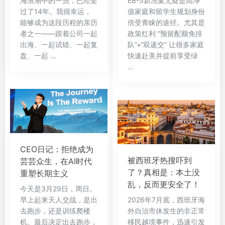
海浪潮中的一员，已经走
EB-5新法案无疑是高净
过了14年。我很幸运，
值家庭和留学生规划身份
能够成为这段历程的亲历
倍受青睐的途径。尤其是
者之一——跟着公司一起
政策红利 “预留配额免排
出海、一起试错、一起复
队”+“双递交” 让很多家庭
盘、一起 ...
快速赴美并提前享受绿
...
CEO日记：拒绝成为
被西班牙热搜吓到
芸芸众生，在AI时代
了？真相是：本土没
重塑长期主义
乱，反而更安全了！
今天是3月29日，周日。
早上起来天人交战，是出
2026年7月底，西班牙海
去跑步，还是训练爬楼
外自治市休发生的非正常
机。最后决定出去跑步，
移民越境事件，迅速引发