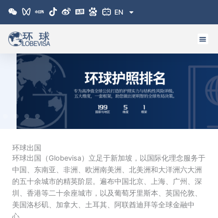
跳
EN
至
内
容
环球出国
环球出国（Globevisa）立足于新加坡，以国际化理念服务于
中国、东南亚、非洲、欧洲南美洲、北美洲和大洋洲六大洲
的五十余城市的精英阶层。遍布中国北京、上海、广州、深
圳、香港等二十余座城市，以及葡萄牙里斯本、英国伦敦、
美国洛杉矶、加拿大、土耳其、阿联酋迪拜等全球金融中
心。