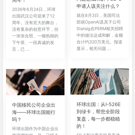
周年！
申请人该关注什么？
2026年6月24日，环球
就在8月3日，美国司法
出国武汉公司迎来了12
部就OpenAI及其子公司
周年。没有宏大的舞台，
Statsig在PERM相关招聘
没有复杂的创意环节，但
中的做法达成和解，金额
一张张合照、一顿热闹的
合计约320万美元。报道
下午茶、一段真诚的发
显示，相关问题 ...
言，已 ...
环球出国：从I-526E
中国移民公司企业出
到绿卡，帮您全阶段
海——环球出国能行
复盘，每一步都稳稳
吗？
的！
环球出国作为中国企业出