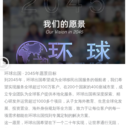
环球出国 · 2045年愿景目标
到2045年，环球出国希望成为全球移民出国服务的领航者，我们希
望实现服务全球超过100万客户。在200个国家的400座城市里，成
立专业团队为全球客户提供本地化服务。环球出国将深度探索、精
心研发并运营超过1000多个项目，从子女海外教育、生意全球化发
展、投资置业、海外身份规划等全方面，致力于让每位客户的每一
项需求都能在环球出国找到专属定制的解决方案。
这一愿景，环球出国希望在下一个二十年实现，让世界通行无阻，